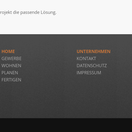
Projekt die passende Lösung.
HOME
UNTERNEHMEN
GEWERBE
KONTAKT
WOHNEN
DATENSCHUTZ
PLANEN
IMPRESSUM
FERTIGEN