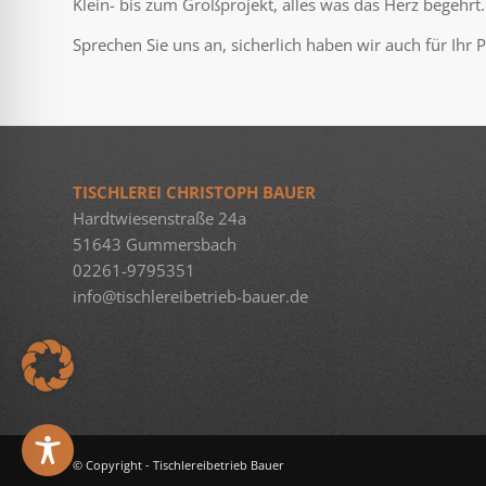
Klein- bis zum Großprojekt, alles was das Herz begehrt.
Sprechen Sie uns an, sicherlich haben wir auch für Ihr 
TISCHLEREI CHRISTOPH BAUER
Hardtwiesenstraße 24a
51643 Gummersbach
02261-9795351
info@tischlereibetrieb-bauer.de
© Copyright - Tischlereibetrieb Bauer