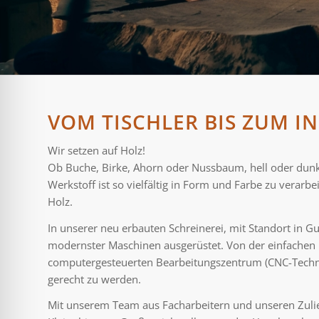
für Anfallsicherheit
reundlicher Modus
eitsmodus
VOM TISCHLER BIS ZUM I
Wir setzen auf Holz!
Ob Buche, Birke, Ahorn oder Nussbaum, hell oder dunkel
sie-sicherer Modus
Werkstoff ist so vielfältig in Form und Farbe zu verarb
Holz.
In unserer neu erbauten Schreinerei, mit Standort in 
modernster Maschinen ausgerüstet. Von der einfachen
computergesteuerten Bearbeitungszentrum (CNC-Techn
gerecht zu werden.
Mit unserem Team aus Facharbeitern und unseren Zulie